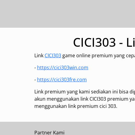
CICI303 - 
Link
CICI303
game online premium yang cepa
-
https://cici303win.com
-
https://cici303fre.com
Link premium yang kami sediakan ini bisa 
akun menggunakan link CICI303 premium ya
menggunakan link premium cici 303.
Partner Kami