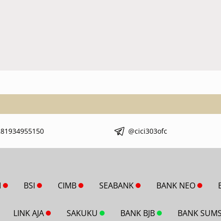
281934955150
@cici303ofc
I
BSI
CIMB
SEABANK
BANK NEO
LINK AJA
SAKUKU
BANK BJB
BANK SUMS