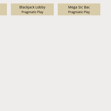
Blackjack Lobby
Mega Sic Bac
Pragmatic Play
Pragmatic Play