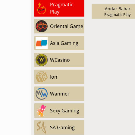
Pragmatic
Andar Bahar
Play
Pragmatic Play
Oriental Game
Asia Gaming
WCasino
Ion
Wanmei
Sexy Gaming
SA Gaming