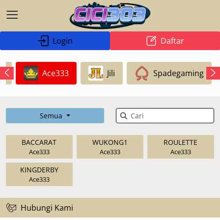
Login
Daftar
B
Ace333
Jili
Spadegaming
Semua
BACCARAT
WUKONG1
ROULETTE
Ace333
Ace333
Ace333
KINGDERBY
Ace333
Hubungi Kami