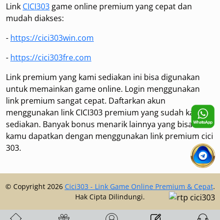
Link
CICI303
game online premium yang cepat dan
mudah diakses:
-
https://cici303win.com
-
https://cici303fre.com
Link premium yang kami sediakan ini bisa digunakan
untuk memainkan game online. Login menggunakan
link premium sangat cepat. Daftarkan akun
menggunakan link CICI303 premium yang sudah kami
sediakan. Banyak bonus menarik lainnya yang bisa
kamu dapatkan dengan menggunakan link premium cici
303.
© Copyright 2026
Cici303 - Link Game Online Premium & Cepat
.
Hak Cipta Dilindungi.